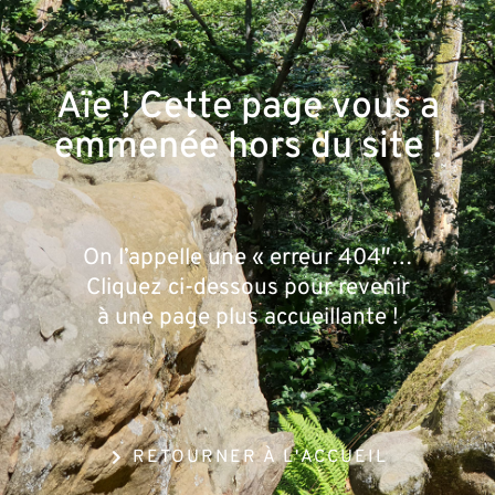
Aïe ! Cette page vous a
emmené·e hors du site !
On l’appelle une « erreur 404″…
Cliquez ci-dessous pour revenir
à une page plus accueillante !
RETOURNER À L'ACCUEIL